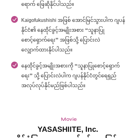
ရောက် ဖြေဆိုနိုင်ပါသည်။
Kaigofukushishi အဖြစ် အောင်မြင်သွားပါက ဂျပန်
နိုင်ငံ၏ နေထိုင်ခွင့်အမျိုးအစား “သူနာပြု
စောင့်ရှောက်ရေး” အဖြစ်သို့ ပြောင်းလဲ
လျှောက်ထားနိုင်ပါသည်။
နေထိုင်ခွင့်အမျိုးအစားကို “သူနာပြုစောင့်ရှောက်
ရေး” သို့ ပြောင်းလဲပါက ဂျပန်နိုင်ငံတွင်ရေရှည်
အလုပ်လုပ်နိုင်မည်ဖြစ်ပါသည်။
Movie
YASASHIITE, Inc.