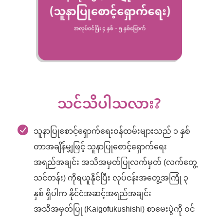
သင်သိပါသလား?
သူနာပြုစောင့်ရှောက်ရေးဝန်ထမ်းများသည် ၁ နှစ်
တာအချိန်မျှဖြင့် သူနာပြုစောင့်ရှောက်ရေး
အရည်အချင်း အသိအမှတ်ပြုလက်မှတ် (လက်တွေ့
သင်တန်း) ကိုရယူနိုင်ပြီး လုပ်ငန်းအတွေ့အကြုံ ၃
နှစ် ရှိပါက နိုင်ငံအဆင့်အရည်အချင်း
အသိအမှတ်ပြု (Kaigofukushishi) စာမေးပွဲကို ဝင်