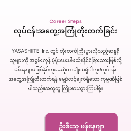
Career Steps
လုပ်ငန်းအတွေ့အကြုံတိုးတက်ခြင်း
YASASHIITE, Inc. တွင် တိုးတက်ကြီးပွားလိုသည့်ဆန္ဒရှိ
သူများကို အစွမ်းကုန် ပံ့ပိုးပေးပါမည်။
နိုင်ငံခြားသားဖြစ်လို့
မန်နေဂျာမဖြစ်နိုင်ဘူး…ဆိုတာမျိုး မရှိပါဘူး!
လုပ်ငန်း
အတွေ့အကြုံတိုးတက်ရန် မျှော်လင့်ချက်ရှိသော ကုမ္ပဏီဖြစ်
ပါသည်။
အတူတူ ကြိုးစားသွားကြပါစို့။