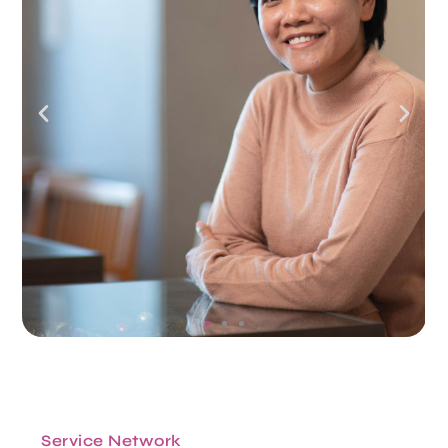
မြန်မာနိုင်ငံမှ ဂျပန်နိုင်ငံသို့လာရောက်ခဲ့သည့်
မြန်မာနိုင်ငံမှ ဂျပန်နိုင်ငံသို့လာရောက်ခဲ့သည့်
မြန်မာနိုင်ငံမှ ဂျပန်နိုင်ငံသို့လာရောက်ခဲ့သည့်
သူနာပြုစောင့်ရှောက်ရေးဝန်ထမ်းအနေနဲ့
သူနာပြုစောင့်ရှောက်ရေးဝန်ထမ်းအနေနဲ့
သူနာပြုစောင့်ရှောက်ရေးဝန်ထမ်းအနေနဲ့
လွန်ခဲ့တဲ့ ၃ နှစ်က နည်းပညာအလုပ်သင်
လွန်ခဲ့တဲ့ ၃ နှစ်က နည်းပညာအလုပ်သင်
လွန်ခဲ့တဲ့ ၃ နှစ်က နည်းပညာအလုပ်သင်
သင်တန်းသားအနေနဲ့ ဂျပန်နိုင်ငံကို
သင်တန်းသားအနေနဲ့ ဂျပန်နိုင်ငံကို
သင်တန်းသားအနေနဲ့ ဂျပန်နိုင်ငံကို
ဂျပန်မှာအလုပ်လုပ်ကြည့်ပါ
ဂျပန်မှာအလုပ်လုပ်ကြည့်ပါ
ဂျပန်မှာအလုပ်လုပ်ကြည့်ပါ
မထက်ရီဝင်း
မထက်ရီဝင်း
မထက်ရီဝင်း
Service Network