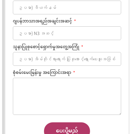
ဂျပန်ဘာသာအရည်အချင်းအဆင့်
သူနာပြုစုစောင့်ရှောက်မှုအတွေ့အကြုံ
စုံစမ်းမေးမြန်းမှု အကြောင်းအရာ
ပေးပို့မည်