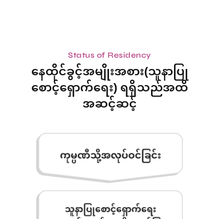
Status of Residency
နေထိုင်ခွင့်အမျိုးအစား(သူနာပြု
စောင့်ရှောက်ရေး) ရရှိသည်အထိ
အဆင့်ဆင့်