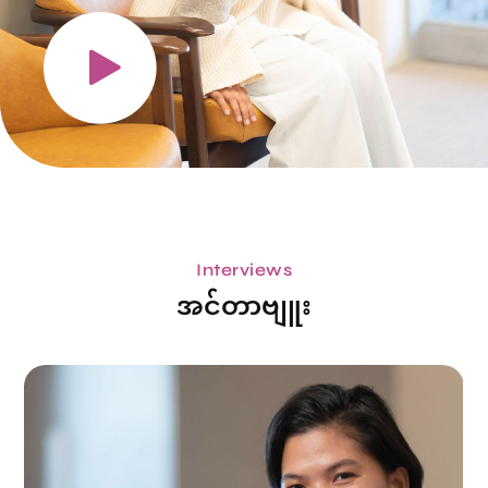
Interviews
အင်တာဗျူး