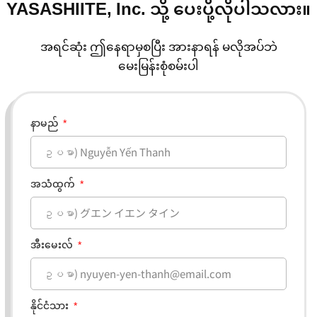
YASASHIITE, Inc. သို့ ပေးပို့လိုပါသလား။
အရင်ဆုံး ဤနေရာမှစပြီး အားနာရန် မလိုအပ်ဘဲ
မေးမြန်းစုံစမ်းပါ
နာမည်
အသံထွက်
အီးမေးလ်
နိုင်ငံသား