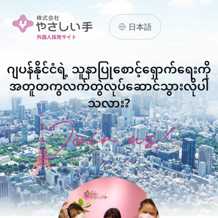
日本語
ဂျပန်နိုင်ငံရဲ့ သူနာပြုစောင့်ရှောက်ရေးကို
အတူတကွလက်တွဲလုပ်ဆောင်သွားလိုပါ
သလား?