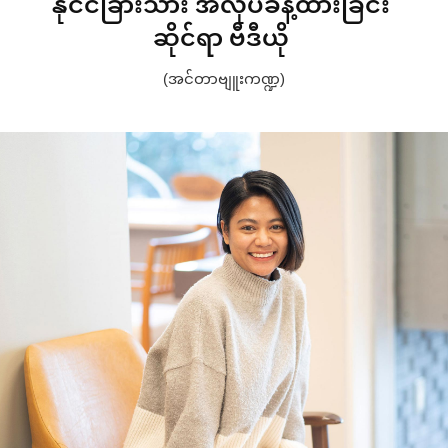
နိုင်ငံခြားသား အလုပ်ခန့်ထားခြင်း
ဆိုင်ရာ ဗီဒီယို
(အင်တာဗျူးကဏ္ဍ)